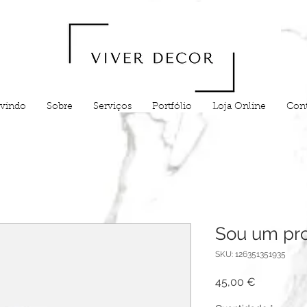
vindo
Sobre
Serviços
Portfólio
Loja Online
Cont
Sou um pro
SKU: 126351351935
Preço
45,00 €