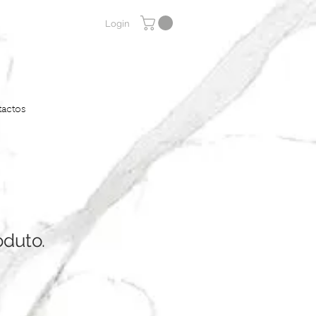
Login
actos
duto.