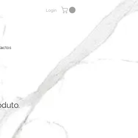
Login
actos
duto.